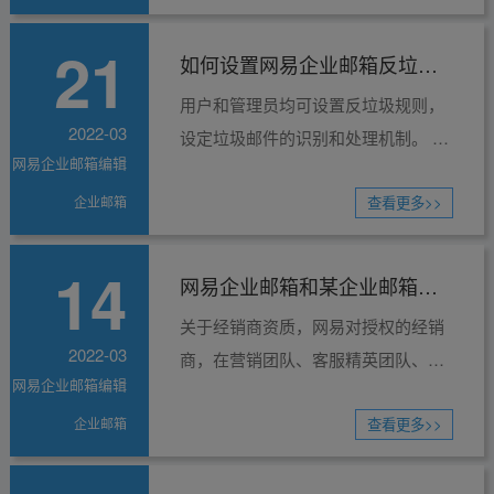
名，那么...
21
如何设置网易企业邮箱反垃圾
用户和管理员均可设置反垃圾规则，
规则？
2022-03
设定垃圾邮件的识别和处理机制。 网
网易企业邮箱编辑
易企业邮箱将以下四类邮件归为垃圾
企业邮箱
邮件： 1.收件人无法拒收的电子邮
查看更多>>
件。 ...
14
网易企业邮箱和某企业邮箱的
关于经销商资质，网易对授权的经销
对比？
2022-03
商，在营销团队、客服精英团队、企
网易企业邮箱编辑
业培训体系以及公司的背景实力等方
企业邮箱
面会出现严格的管控，并每季度予以
查看更多>>
一定的订单提量标准考...