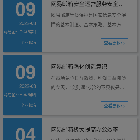
09
网易邮箱安全运营服务安全运
网易邮箱等级保护是国家信息安全保
维
2022-03
障的基本制度、基本策略、基本方
网易企业邮箱编辑
针。开展信息安全等级保护工作是保
企业邮箱
护信息化发展、维护国家信息安全的
查看更多>>
根本保障，是信息安全保...
09
网易邮箱强化创造意识
在市场竞争日益激烈、利润日益摊薄
2022-03
的今天，“变则通”考验的不只仅是企
网易企业邮箱编辑
业的经营思路，同时也考验着企业的
企业邮箱
实力。在国家经济大环境下，电子商
查看更多>>
务取得迅猛的成长，...
04
网易邮箱极大提高办公效率