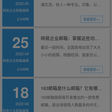
2022-05
通交流，给人一种专业，印象，公司
网易企业邮箱编辑
的消费者会经常要求工作流程发一封
企业邮箱
详解原材料给到消费者，倘若用的是
查看更多>>
企业邮箱价值评定。 ...
25
网易企业邮箱：掌握这些功
最近一段时间，全国各地出现了大大
能，助力高效工作！
2022-04
小小的疫情，核酸检测、居家办公又
网易企业邮箱编辑
成为了日常，扰乱了我们的工作安
企业邮箱
排，如何在疫情期间保持工作效率？
查看更多>>
了解以下功能，助力高效...
18
163邮箱是什么邮箱？它有哪些
163邮箱是网易开发推出的一款免费
优势？
2022-04
邮箱，是全球使用人数最多的中文邮
网易企业邮箱编辑