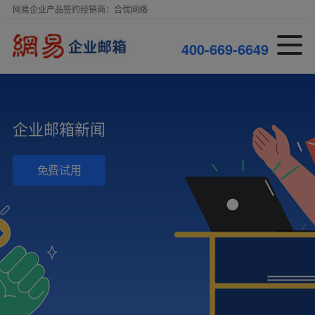
网易企业产品签约经销商：合优网络
-
6
6
9
-
6
6
4
9
0
0
4
4
0
企业邮箱新闻
免费试用