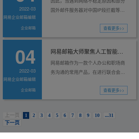
因此，当遇到网络不稳定原因和部分
2022-03
国外邮件服务器对中国IP段拦截等问
网易企业邮箱编辑
题时，这种方案会将那些有投递障碍
企业邮箱
的海外邮件单独拎出来走安全链路，
查看更多>>
但不会对其它正常邮件...
04
网易邮箱大师聚焦人工智能技
网易邮箱作为一款个人办公和职场商
术
2022-03
务沟通的常用产品，在进行联合会员
网易企业邮箱编辑
活动时，也充分考虑了互联网产品深
企业邮箱
入融合的趋势，以及职场中办公场景
查看更多>>
在使用和体验需求中不...
上一页
1
2
3
4
5
6
7
8
9
10
...31
下一页