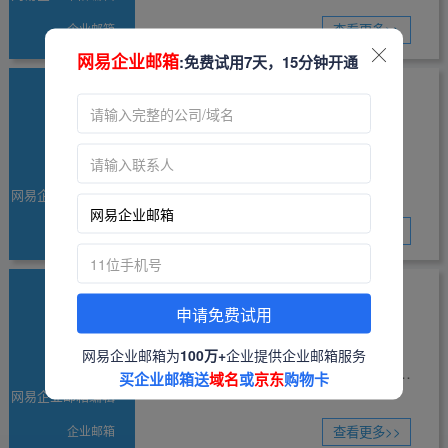
箱。作为网易的经典之作，163邮箱
企业邮箱
致力于向用户提供安全、稳定、快
查看更多>>
网易企业邮箱
:免费试用7天，15分钟开通
速、便捷的电子邮件服务，...
06
网易企业邮箱四个超实用的提
疫情之下，许多企业开启了居家办公
效攻略
2022-04
模式。居家办公的特点是时间灵活、
网易企业邮箱编辑
心情放松和方便照顾家庭。但其劣势
企业邮箱
也很突出：信息采集不全、懈怠效率
查看更多>>
低、与同事沟通不畅，...
28
企业邮箱有哪些优势?
申请免费试用
企业邮箱有哪些优势，这也是存在于
网易企业邮箱为
100万+
企业提供企业邮箱服务
2022-03
许多公司的普遍疑问。 一、形象 企业
买企业邮箱送
域名
或
京东
购物卡
网易企业邮箱编辑
邮箱都是企业自己的域名做邮箱后
企业邮箱
缀，比如你公司有一个abc.com的域
查看更多>>