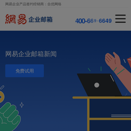
网易企业产品签约经销商：合优网络
6
6
4
-
9
9
6
6
4
0
0
-
9
网易企业邮箱新闻
免费试用