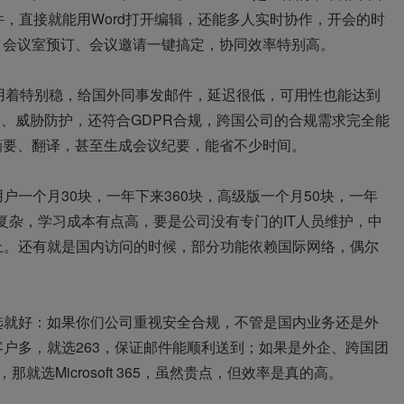
件，直接就能用Word打开编辑，还能多人实时协作，开会的时
间，会议室预订、会议邀请一键搞定，协同效率特别高。
用着特别稳，给国外同事发邮件，延迟很低，可用性也能达到
护、威胁防护，还符合GDPR合规，跨国公司的合规需求完全能
摘要、翻译，甚至生成会议纪要，能省不少时间。
一个月30块，一年下来360块，高级版一个月50块，一年
太复杂，学习成本有点高，要是公司没有专门的IT人员维护，中
上。还有就是国内访问的时候，部分功能依赖国际网络，偶尔
选就好：如果你们公司重视安全合规，不管是国内业务还是外
户多，就选263，保证邮件能顺利送到；如果是外企、跨国团
那就选Microsoft 365，虽然贵点，但效率是真的高。