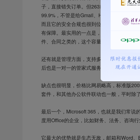
子，直接错失订单。但263就不会有这问题
99.9%，不管是给Gmail、Hotmail
而且它的安全合规也很到位，有等保三级、
有保障。最实用的一点是，它的附件容量超大
件、合同之类的，这个容量完全够用，不用
还有就是管理方面，支持多域名、多管理后
后也是一对一的管家式服务，7×24小时在
缺点也很明显，价格比网易略高，标准版20
套件，和其他办公软件联动也一般，平时除
最后一个，Microsoft 365，也就是我们常
度用Office的企业，比如财务、法务、咨询
它最大的优势就是生态无敌，邮箱和Word、Excel