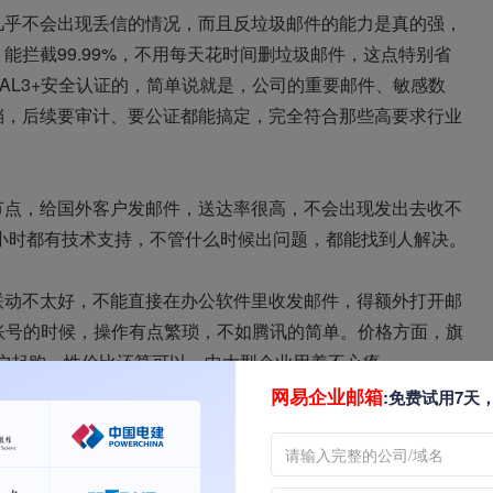
几乎不会出现丢信的情况，而且反垃圾邮件的能力是真的强，
能拦截99.99%，不用每天花时间删垃圾邮件，这点特别省
AL3+安全认证的，简单说就是，公司的重要邮件、敏感数
档，后续要审计、要公证都能搞定，完全符合那些高要求行业
节点，给国外客户发邮件，送达率很高，不会出现发出去收不
4小时都有技术支持，不管什么时候出问题，都能找到人解决。
联动不太好，不能直接在办公软件里收发邮件，得额外打开邮
账号的时候，操作有点繁琐，不如腾讯的简单。价格方面，旗
个用户起购，性价比还算可以，中大型企业用着不心疼。
做外贸、做跨境业务的朋友，它就是专门为海外通邮而生的，做
网易企业邮箱
:免费试用7天
外客户发邮件，要么退信，要么进垃圾箱，客户还以为你是骗