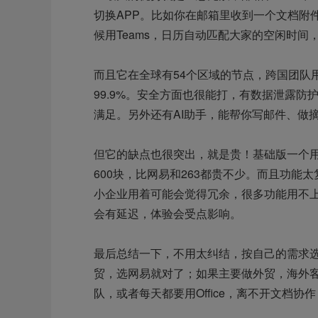
切换APP。比如你在邮箱里收到一个文档附
候用Teams，日历自动匹配大家的空闲时
而且它在全球有54个区域的节点，跨国团队
99.9%。安全方面也很能打，有数据泄露防
满足。另外还有AI助手，能帮你写邮件、做
但它的缺点也很突出，就是贵！基础版一个用户
600块，比网易和263都贵不少。而且功能
小企业用着可能会觉得冗余，很多功能用不
会有延迟，体验会受点影响。
最后总结一下，不用太纠结，按自己的需求
贸，选网易就对了；如果主要做外贸，海外客
队，或者每天都要用Office，离不开文档协作，