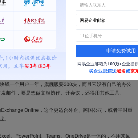
，它和亚马逊云合作，还有国际IP白名单，海外送达率能到
发邮件，还是给其他国家的客户发，都特别顺畅，延迟很低。
国密加密这些认证，护网行动也能顺利通过，公司的数据安全
，普通附件50M，超大附件能到16G，外贸经常要传大单文
再额外传网盘分享了。
申请免费试用
台，适合那种集团公司，不同部门可以分开管理，很方便。售
网易企业邮箱为
100万+
企业提
线，有任何问题，工程师都会及时跟进解决，不用自己瞎琢磨。
买企业邮箱送
域名
或
京
0块钱一个用户一年，旗舰版要300块，而且它没有自己的办公
了发邮件，要是想做文档协作、开会议，还得用其他工具。
说的Exchange Online，这个更适合外企、跨国公司，或者平时重
行业。
、PowerPoint、Teams、OneDrive是一体的，不用来回