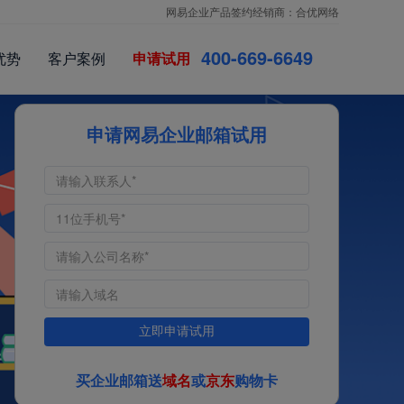
网易企业产品签约经销商：合优网络
4
0
0
9
-
6
6
4
9
-
6
优势
客户案例
申请试用
6
6
-
6
0
申请网易企业邮箱试用
立即申请试用
买企业邮箱送
域名
或
京东
购物卡