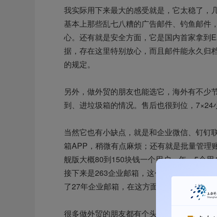
我实际用下来最大的感受就是，它太稳了，
基本上那些乱七八糟的广告邮件、钓鱼邮件，
心。还有就是安全方面，它是国内首家拿到E
据，存在这里特别放心，而且邮件能永久归
的规定。
另外，做外贸的朋友也能选它，海外有不少
到、进垃圾箱的情况。售后也很到位，7×2
当然它也有小缺点，就是和企业微信、钉钉
箱APP，稍微有点麻烦；还有就是批量管理
舰版大概80到150块钱一个用户一年，5
接下来是263企业邮箱，这个我重点推荐给
了27年企业邮箱，在这方面真的很专业。
很多做外贸的朋友都有个头疼事，就是给国