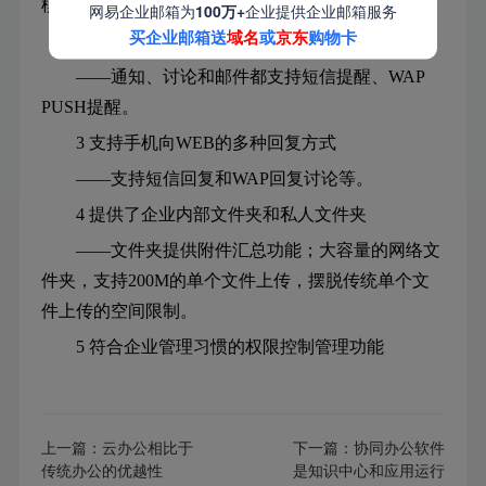
模糊查询，支持短信查询通讯录。
网易企业邮箱为
100万+
企业提供企业邮箱服务
买企业邮箱送
域名
或
京东
购物卡
2 消息到达配合短信通知、WAP通知、邮件通知
——通知、讨论和邮件都支持短信提醒、WAP
PUSH提醒。
3 支持手机向WEB的多种回复方式
——支持短信回复和WAP回复讨论等。
4 提供了企业内部文件夹和私人文件夹
——文件夹提供附件汇总功能；大容量的网络文
件夹，支持200M的单个文件上传，摆脱传统单个文
件上传的空间限制。
5 符合企业管理习惯的权限控制管理功能
上一篇：
云办公相比于
下一篇：
协同办公软件
传统办公的优越性
是知识中心和应用运行