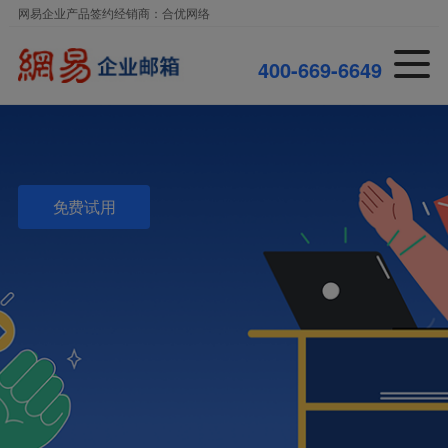
网易企业产品签约经销商：合优网络
0
-
6
6
9
-
6
6
4
9
0
4
4
0
免费试用