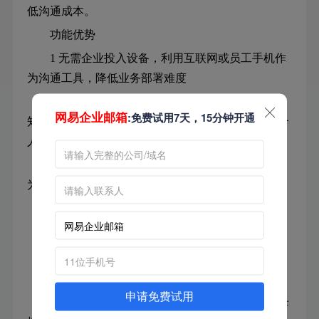
低沟通成本。
功能优势
1 无需企业投入设备，利用互联网或员工手机作
为沟通工具，降低业务部署难度
2 企业员工工作消息（项目讨论、事件公告与通
网易企业邮箱
:免费试用7天，15分钟开通
知、日常办公文件和邮件等）统一到达桌面系统或个
人终端，提高企业工作效率
3 可以实现随时随地办公，加快信息流转速度，
为企业运营开辟捷径
4 提高企业办公效率，并且降低企业办公成本
功能特点
1 永不丢失的企业网络电话簿
——快速查询员工的手机号码及个人基本信息
申请免费试用
（部门、职位、桌面电话），支持拼音查询和首字母