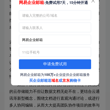
网易企业邮箱
:免费试用7天，15分钟开通
客户端软件，只需打开网络浏览器便可轻松运行强大
的云办公应用。其次，利用
网易灵犀
，客户可以采用
按需付费的形式使用云办公应用，从而达到降低办公
成本的目的。
第二，因为
网易灵犀
客户端本身的跨平台特性，
云办公应用自然也拥有了这种得天独厚的优势。借助
智能设备为载体，云办公应用可以帮助客户随时记录
与修改文档内容，并同步至云存储空间。云办公应用
让用户无论使用何种终端设备，都可以使用相同的办
申请免费试用
公环境，访问相同的数据内容，从而大大提高了方便
网易企业邮箱为
100万+
企业提供企业邮箱服务
性。
买企业邮箱送
域名
或
京东
购物卡
第三，云办公应用具有强大的协同特性，其强大
的云存储能力不但让数据文档无处不在，更结合云通
讯等新型概念，围绕文档进行直观沟通讨论，或进行
多人协同编辑，从而大大提高团队协作项目的效率与