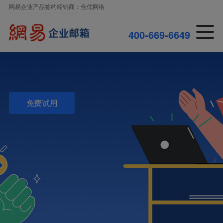
网易企业产品签约经销商：合优网络
0
0
-
6
6
9
-
6
6
4
9
4
4
免费试用