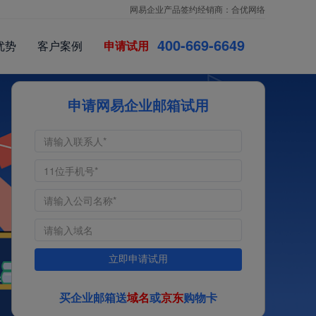
网易企业产品签约经销商：合优网络
4
0
0
-
6
6
9
-
6
6
4
9
优势
客户案例
申请试用
申请网易企业邮箱试用
立即申请试用
买企业邮箱送
域名
或
京东
购物卡