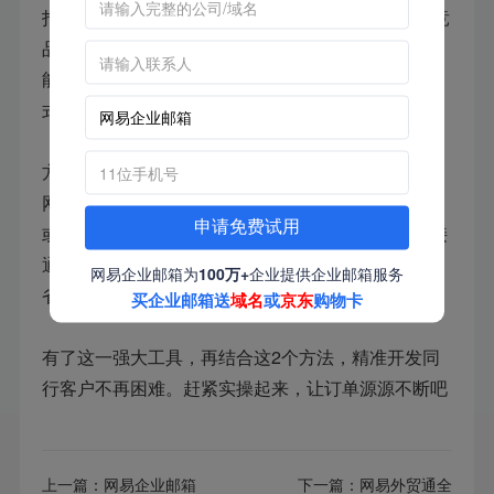
打开网易外贸通的 “全球搜索” 功能，在搜索框输入竞
品公司名称或相关产品关键词，比如输入 “Led”，就
能获取大量同行客户名单，包括公司网站、联系方
式、社媒主页等，全面又精准。
方法 2 利用展会获客，对接同行优质客户
网易外贸通的 “展会获客” 功能，直接搜索展会名称，
申请免费试用
或按行业筛选，就能找到大量参展的同行客户。直接
通过平台提供的联系方式发送开发信，高效又便捷，
网易企业邮箱为
100万+
企业提供企业邮箱服务
省下差旅费和时间成本，开发效率直线上升
买企业邮箱送
域名
或
京东
购物卡
有了这一强大工具，再结合这2个方法，精准开发同
行客户不再困难。赶紧实操起来，让订单源源不断吧
上一篇：
网易企业邮箱
下一篇：
网易外贸通全