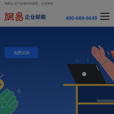
网易企业产品签约经销商：合优网络
0
0
-
6
6
9
-
6
6
4
9
4
4
免费试用