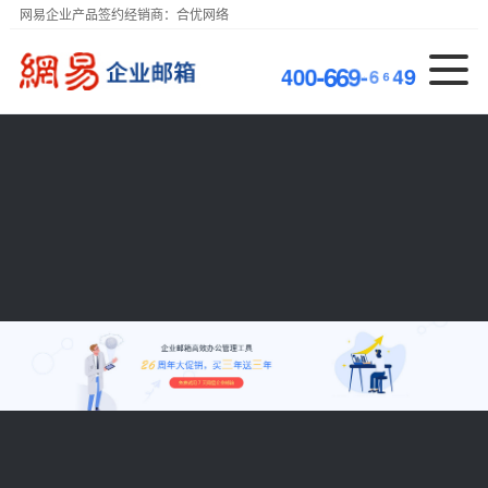
网易企业产品签约经销商：合优网络
4
0
0
-
6
6
9
-
6
6
4
9